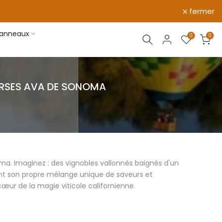
fermer
 panneaux
0
0
VERSES AVA DE SONOMA
noma. Imaginez : des vignobles vallonnés baignés d'un
nt son propre mélange unique de saveurs et
œur de la magie viticole californienne.