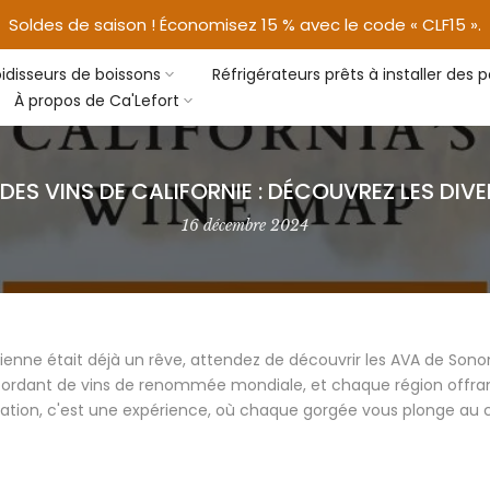
Soldes de saison ! Économisez 15 % avec le code « CLF15 ».
oidisseurs de boissons
Réfrigérateurs prêts à installer des
À propos de Ca'Lefort
DES VINS DE CALIFORNIE : DÉCOUVREZ LES DI
16 décembre 2024
ornienne était déjà un rêve, attendez de découvrir les AVA de So
ébordant de vins de renommée mondiale, et chaque région offra
ation, c'est une expérience, où chaque gorgée vous plonge au c