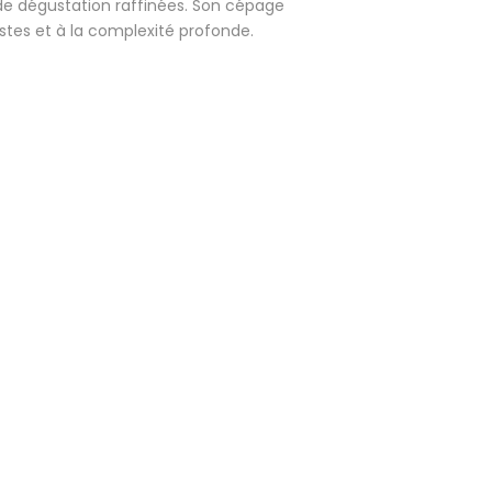
s de dégustation raffinées. Son cépage
stes et à la complexité profonde.