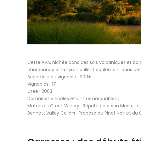
Cette AVA, nichée dans des sols volcaniques et baign
chardonnay et la syrah brillent également dans ce
Superficie du vignoble : 900+
Vignobles : 17
Créé : 2003
Domaines viticoles et vins remarquables :
Matanzas Creek Winery : Réputé pour son Merlot et
Bennett Valley Cellars : Propose du Pinot Noir et du